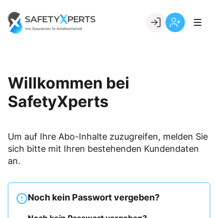
Skip
to
Go to landing page.
content
Willkommen
Registrierung
bei
per
SafetyXperts
Kundennumme
Willkommen bei
SafetyXperts
Um auf Ihre Abo-Inhalte zuzugreifen, melden Sie
sich bitte mit Ihren bestehenden Kundendaten
an.
Noch kein Passwort vergeben?