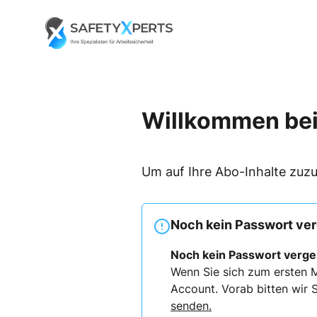
Skip
to
Go to landing page.
content
Willkommen bei
Um auf Ihre Abo-Inhalte zuzu
Noch kein Passwort ve
Noch kein Passwort verg
Wenn Sie sich zum ersten M
Account. Vorab bitten wir S
senden.