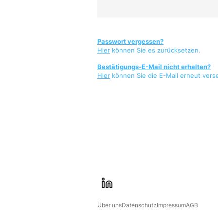
Passwort vergessen?
Hier
können Sie es zurücksetzen.
Bestätigungs-E-Mail nicht erhalten?
Hier
können Sie die E-Mail erneut vers
l
i
Über uns
Datenschutz
Impressum
AGB
n