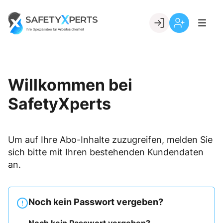
Skip
to
Go to landing page.
content
Willkommen
Registrierung
bei
per
SafetyXperts
Kundennumme
Willkommen bei
SafetyXperts
Um auf Ihre Abo-Inhalte zuzugreifen, melden Sie
sich bitte mit Ihren bestehenden Kundendaten
an.
Noch kein Passwort vergeben?