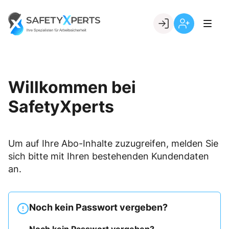
Skip
to
Go to landing page.
content
Willkommen
Registrierung
bei
per
SafetyXperts
Kundennumme
Willkommen bei
SafetyXperts
Um auf Ihre Abo-Inhalte zuzugreifen, melden Sie
sich bitte mit Ihren bestehenden Kundendaten
an.
Noch kein Passwort vergeben?