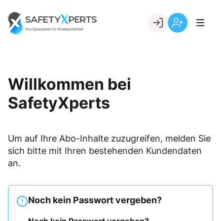
Skip
to
Go to landing page.
content
Willkommen
Registrierung
bei
per
SafetyXperts
Kundennumme
Willkommen bei
SafetyXperts
Um auf Ihre Abo-Inhalte zuzugreifen, melden Sie
sich bitte mit Ihren bestehenden Kundendaten
an.
Noch kein Passwort vergeben?