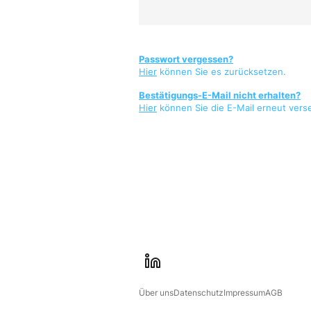
Passwort vergessen?
Hier
können Sie es zurücksetzen.
Bestätigungs-E-Mail nicht erhalten?
Hier
können Sie die E-Mail erneut vers
l
i
Über uns
Datenschutz
Impressum
AGB
n