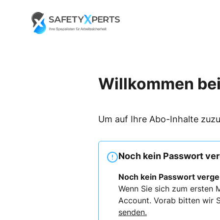
Skip
to
Go to landing page.
content
Willkommen bei
Um auf Ihre Abo-Inhalte zuzu
Noch kein Passwort ve
Noch kein Passwort verg
Wenn Sie sich zum ersten M
Account. Vorab bitten wir S
senden.