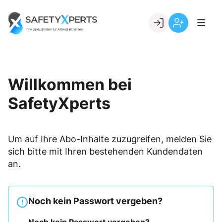
Skip
to
Go to landing page.
content
Willkommen
Registrierung
bei
per
SafetyXperts
Kundennumme
Willkommen bei
SafetyXperts
Um auf Ihre Abo-Inhalte zuzugreifen, melden Sie
sich bitte mit Ihren bestehenden Kundendaten
an.
Noch kein Passwort vergeben?