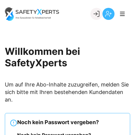
Skip
to
Go to landing page.
content
Willkommen
Registrierung
bei
per
SafetyXperts
Kundennumme
Willkommen bei
SafetyXperts
Um auf Ihre Abo-Inhalte zuzugreifen, melden Sie
sich bitte mit Ihren bestehenden Kundendaten
an.
Noch kein Passwort vergeben?