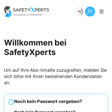
Skip
to
Go to landing page.
content
Willkommen
Registrierung
bei
per
SafetyXperts
Kundennumme
Willkommen bei
SafetyXperts
Um auf Ihre Abo-Inhalte zuzugreifen, melden Sie
sich bitte mit Ihren bestehenden Kundendaten
an.
Noch kein Passwort vergeben?