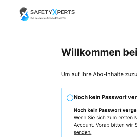
Skip
to
Go to landing page.
content
Willkommen bei
Um auf Ihre Abo-Inhalte zuzu
Noch kein Passwort ve
Noch kein Passwort verg
Wenn Sie sich zum ersten M
Account. Vorab bitten wir S
senden.