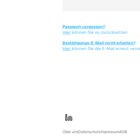
Passwort vergessen?
Hier
können Sie es zurücksetzen.
Bestätigungs-E-Mail nicht erhalten?
Hier
können Sie die E-Mail erneut vers
l
i
Über uns
Datenschutz
Impressum
AGB
n