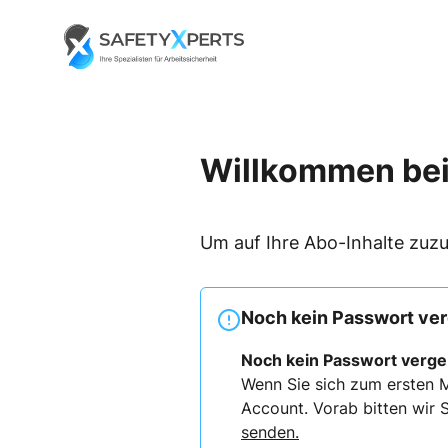
Skip
to
Go to landing page.
content
Willkommen bei
Um auf Ihre Abo-Inhalte zuzu
Noch kein Passwort ve
Noch kein Passwort verg
Wenn Sie sich zum ersten M
Account. Vorab bitten wir S
senden.