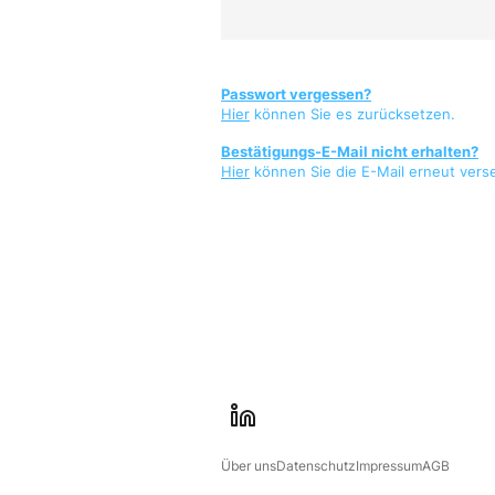
Passwort vergessen?
Hier
können Sie es zurücksetzen.
Bestätigungs-E-Mail nicht erhalten?
Hier
können Sie die E-Mail erneut vers
l
i
Über uns
Datenschutz
Impressum
AGB
n