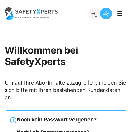
Skip
to
Go to landing page.
content
Willkommen
Registrierung
bei
per
SafetyXperts
Kundennumme
Willkommen bei
SafetyXperts
Um auf Ihre Abo-Inhalte zuzugreifen, melden Sie
sich bitte mit Ihren bestehenden Kundendaten
an.
Noch kein Passwort vergeben?