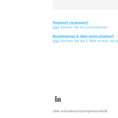
Passwort vergessen?
Hier
können Sie es zurücksetzen.
Bestätigungs-E-Mail nicht erhalten?
Hier
können Sie die E-Mail erneut vers
l
i
Über uns
Datenschutz
Impressum
AGB
n