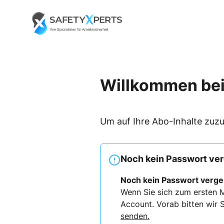
Skip
to
Go to landing page.
content
Willkommen bei
Um auf Ihre Abo-Inhalte zuzu
Noch kein Passwort ve
Noch kein Passwort verg
Wenn Sie sich zum ersten M
Account. Vorab bitten wir S
senden.