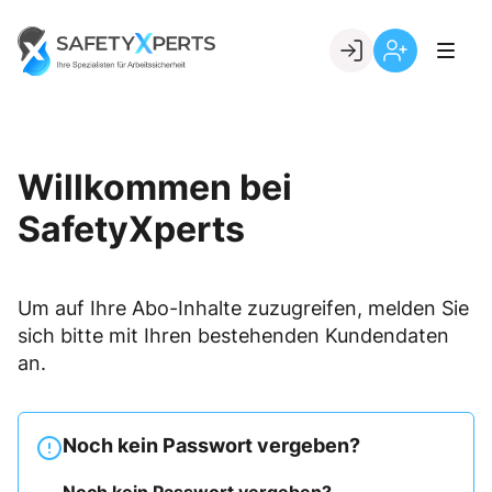
Skip
to
Go to landing page.
content
Willkommen
Registrierung
bei
per
SafetyXperts
Kundennumme
Willkommen bei
SafetyXperts
Um auf Ihre Abo-Inhalte zuzugreifen, melden Sie
sich bitte mit Ihren bestehenden Kundendaten
an.
Noch kein Passwort vergeben?