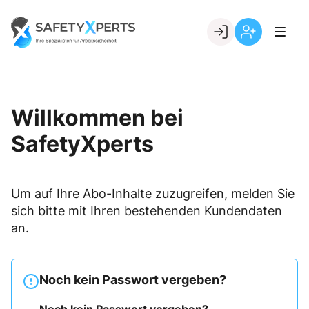
Skip
to
Go to landing page.
content
Willkommen
Registrierung
bei
per
SafetyXperts
Kundennumme
Willkommen bei
SafetyXperts
Um auf Ihre Abo-Inhalte zuzugreifen, melden Sie
sich bitte mit Ihren bestehenden Kundendaten
an.
Noch kein Passwort vergeben?