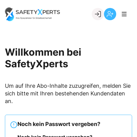
Skip
to
Go to landing page.
content
Willkommen
Registrierung
bei
per
SafetyXperts
Kundennumme
Willkommen bei
SafetyXperts
Um auf Ihre Abo-Inhalte zuzugreifen, melden Sie
sich bitte mit Ihren bestehenden Kundendaten
an.
Noch kein Passwort vergeben?