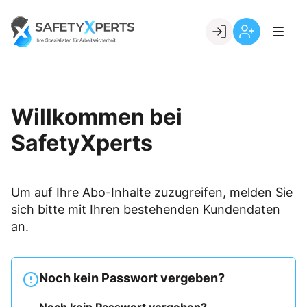
Skip
to
Go to landing page.
content
Willkommen
Registrierung
bei
per
SafetyXperts
Kundennumme
Willkommen bei
SafetyXperts
Um auf Ihre Abo-Inhalte zuzugreifen, melden Sie
sich bitte mit Ihren bestehenden Kundendaten
an.
Noch kein Passwort vergeben?