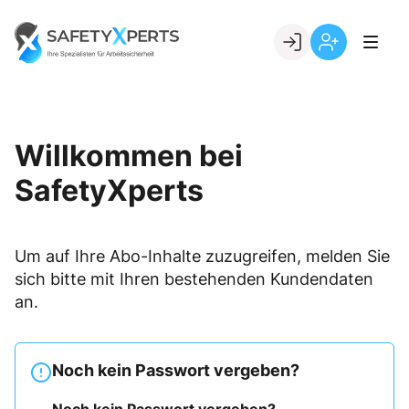
Skip
to
Go to landing page.
content
Willkommen
Registrierung
bei
per
SafetyXperts
Kundennumme
Willkommen bei
SafetyXperts
Um auf Ihre Abo-Inhalte zuzugreifen, melden Sie
sich bitte mit Ihren bestehenden Kundendaten
an.
Noch kein Passwort vergeben?