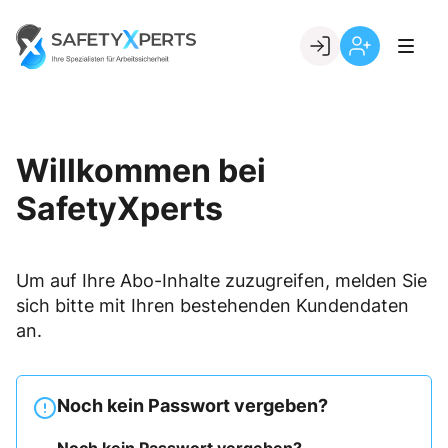
Skip
to
Go to landing page.
content
Willkommen
Registrierung
bei
per
SafetyXperts
Kundennumme
Willkommen bei
SafetyXperts
Um auf Ihre Abo-Inhalte zuzugreifen, melden Sie
sich bitte mit Ihren bestehenden Kundendaten
an.
Noch kein Passwort vergeben?