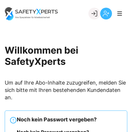
Skip
to
Go to landing page.
content
Willkommen
Registrierung
bei
per
SafetyXperts
Kundennumme
Willkommen bei
SafetyXperts
Um auf Ihre Abo-Inhalte zuzugreifen, melden Sie
sich bitte mit Ihren bestehenden Kundendaten
an.
Noch kein Passwort vergeben?