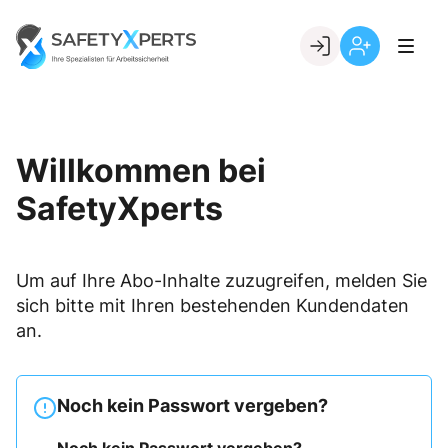
Skip
to
Go to landing page.
content
Willkommen
Registrierung
bei
per
SafetyXperts
Kundennumme
Willkommen bei
SafetyXperts
Um auf Ihre Abo-Inhalte zuzugreifen, melden Sie
sich bitte mit Ihren bestehenden Kundendaten
an.
Noch kein Passwort vergeben?