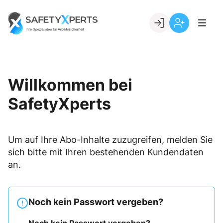
Skip
to
Go to landing page.
content
Willkommen
Registrierung
bei
per
SafetyXperts
Kundennumme
Willkommen bei
SafetyXperts
Um auf Ihre Abo-Inhalte zuzugreifen, melden Sie
sich bitte mit Ihren bestehenden Kundendaten
an.
Noch kein Passwort vergeben?