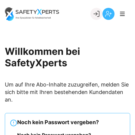
Skip
to
Go to landing page.
content
Willkommen
Registrierung
bei
per
SafetyXperts
Kundennumme
Willkommen bei
SafetyXperts
Um auf Ihre Abo-Inhalte zuzugreifen, melden Sie
sich bitte mit Ihren bestehenden Kundendaten
an.
Noch kein Passwort vergeben?