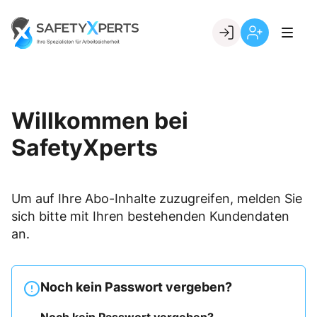
Skip
to
Go to landing page.
content
Willkommen
Registrierung
bei
per
SafetyXperts
Kundennumme
Willkommen bei
SafetyXperts
Um auf Ihre Abo-Inhalte zuzugreifen, melden Sie
sich bitte mit Ihren bestehenden Kundendaten
an.
Noch kein Passwort vergeben?