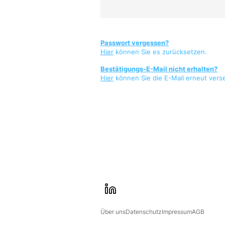
Passwort vergessen?
Hier
können Sie es zurücksetzen.
Bestätigungs-E-Mail nicht erhalten?
Hier
können Sie die E-Mail erneut vers
l
i
Über uns
Datenschutz
Impressum
AGB
n