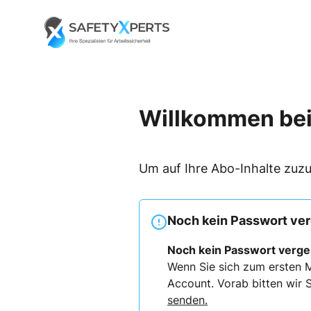
Skip
to
Go to landing page.
content
Willkommen bei
Um auf Ihre Abo-Inhalte zuzu
Noch kein Passwort ve
Noch kein Passwort verg
Wenn Sie sich zum ersten M
Account. Vorab bitten wir S
senden.