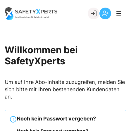
Skip
to
Go to landing page.
content
Willkommen
Registrierung
bei
per
SafetyXperts
Kundennumme
Willkommen bei
SafetyXperts
Um auf Ihre Abo-Inhalte zuzugreifen, melden Sie
sich bitte mit Ihren bestehenden Kundendaten
an.
Noch kein Passwort vergeben?