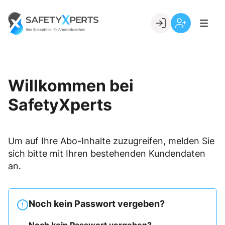
Skip
to
Go to landing page.
content
Willkommen
Registrierung
bei
per
SafetyXperts
Kundennumme
Willkommen bei
SafetyXperts
Um auf Ihre Abo-Inhalte zuzugreifen, melden Sie
sich bitte mit Ihren bestehenden Kundendaten
an.
Noch kein Passwort vergeben?