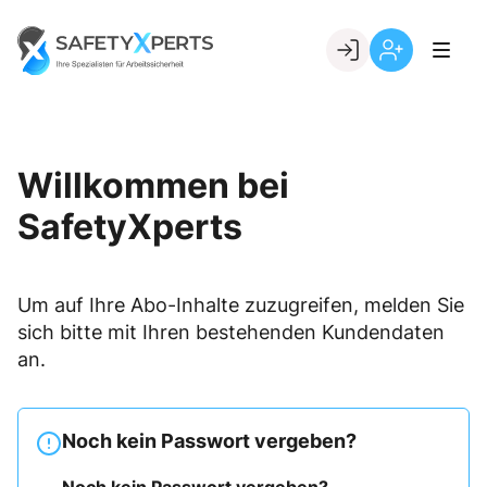
Skip
to
Go to landing page.
content
Willkommen
Registrierung
bei
per
SafetyXperts
Kundennumme
Willkommen bei
SafetyXperts
Um auf Ihre Abo-Inhalte zuzugreifen, melden Sie
sich bitte mit Ihren bestehenden Kundendaten
an.
Noch kein Passwort vergeben?