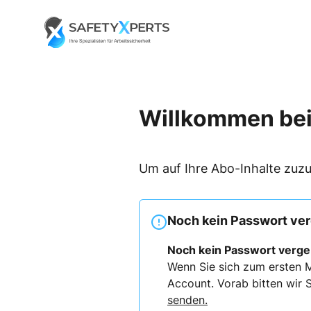
Skip
to
Go to landing page.
content
Willkommen bei
Um auf Ihre Abo-Inhalte zuzu
Noch kein Passwort ve
Noch kein Passwort verg
Wenn Sie sich zum ersten M
Account. Vorab bitten wir S
senden.