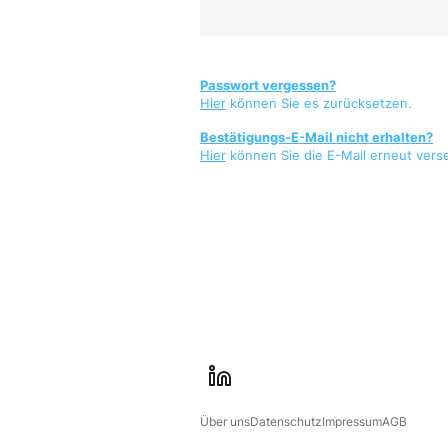
Passwort vergessen?
Hier
können Sie es zurücksetzen.
Bestätigungs-E-Mail nicht erhalten?
Hier
können Sie die E-Mail erneut vers
l
i
Über uns
Datenschutz
Impressum
AGB
n