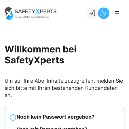
Skip
to
Go to landing page.
content
Willkommen
Registrierung
bei
per
SafetyXperts
Kundennumme
Willkommen bei
SafetyXperts
Um auf Ihre Abo-Inhalte zuzugreifen, melden Sie
sich bitte mit Ihren bestehenden Kundendaten
an.
Noch kein Passwort vergeben?