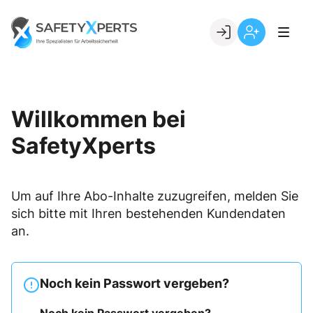
Skip
to
Go to landing page.
content
Willkommen
Registrierung
bei
per
SafetyXperts
Kundennumme
Willkommen bei
SafetyXperts
Um auf Ihre Abo-Inhalte zuzugreifen, melden Sie
sich bitte mit Ihren bestehenden Kundendaten
an.
Noch kein Passwort vergeben?