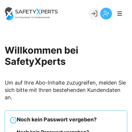
Skip
to
Go to landing page.
content
Willkommen
Registrierung
bei
per
SafetyXperts
Kundennumme
Willkommen bei
SafetyXperts
Um auf Ihre Abo-Inhalte zuzugreifen, melden Sie
sich bitte mit Ihren bestehenden Kundendaten
an.
Noch kein Passwort vergeben?