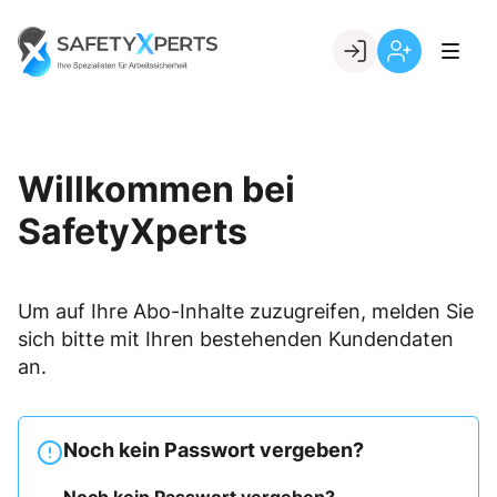
Skip
to
Go to landing page.
content
Willkommen
Registrierung
bei
per
SafetyXperts
Kundennumme
Willkommen bei
SafetyXperts
Um auf Ihre Abo-Inhalte zuzugreifen, melden Sie
sich bitte mit Ihren bestehenden Kundendaten
an.
Noch kein Passwort vergeben?