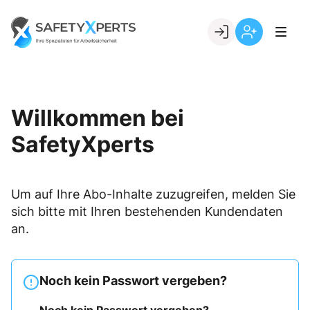
Skip
to
Go to landing page.
content
Willkommen
Registrierung
bei
per
SafetyXperts
Kundennumme
Willkommen bei
SafetyXperts
Um auf Ihre Abo-Inhalte zuzugreifen, melden Sie
sich bitte mit Ihren bestehenden Kundendaten
an.
Noch kein Passwort vergeben?