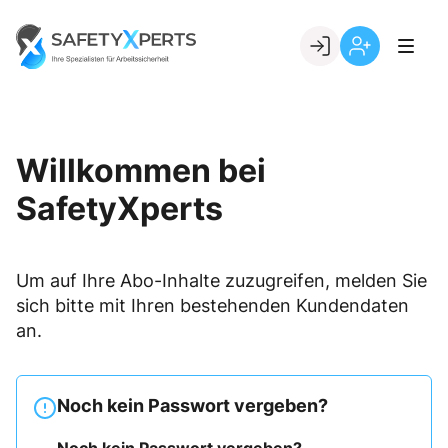
Skip
to
Go to landing page.
content
Willkommen
Registrierung
bei
per
SafetyXperts
Kundennumme
Willkommen bei
SafetyXperts
Um auf Ihre Abo-Inhalte zuzugreifen, melden Sie
sich bitte mit Ihren bestehenden Kundendaten
an.
Noch kein Passwort vergeben?