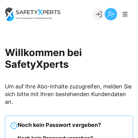
Skip
to
Go to landing page.
content
Willkommen
Registrierung
bei
per
SafetyXperts
Kundennumme
Willkommen bei
SafetyXperts
Um auf Ihre Abo-Inhalte zuzugreifen, melden Sie
sich bitte mit Ihren bestehenden Kundendaten
an.
Noch kein Passwort vergeben?