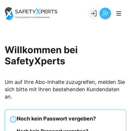
Skip
to
Go to landing page.
content
Willkommen
Registrierung
bei
per
SafetyXperts
Kundennumme
Willkommen bei
SafetyXperts
Um auf Ihre Abo-Inhalte zuzugreifen, melden Sie
sich bitte mit Ihren bestehenden Kundendaten
an.
Noch kein Passwort vergeben?