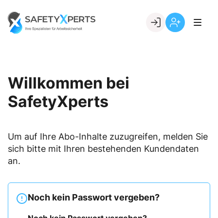
Skip
to
Go to landing page.
content
Willkommen
Registrierung
bei
per
SafetyXperts
Kundennumme
Willkommen bei
SafetyXperts
Um auf Ihre Abo-Inhalte zuzugreifen, melden Sie
sich bitte mit Ihren bestehenden Kundendaten
an.
Noch kein Passwort vergeben?