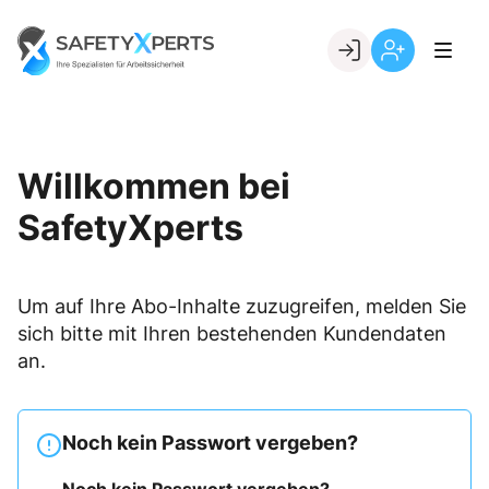
Skip
to
Go to landing page.
content
Willkommen
Registrierung
bei
per
SafetyXperts
Kundennumme
Willkommen bei
SafetyXperts
Um auf Ihre Abo-Inhalte zuzugreifen, melden Sie
sich bitte mit Ihren bestehenden Kundendaten
an.
Noch kein Passwort vergeben?