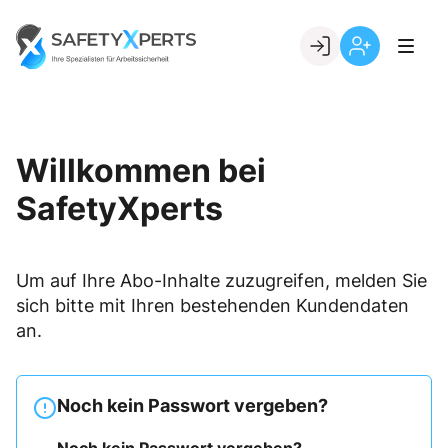
Skip
to
Go to landing page.
content
Willkommen
Registrierung
bei
per
SafetyXperts
Kundennumme
Willkommen bei
SafetyXperts
Um auf Ihre Abo-Inhalte zuzugreifen, melden Sie
sich bitte mit Ihren bestehenden Kundendaten
an.
Noch kein Passwort vergeben?