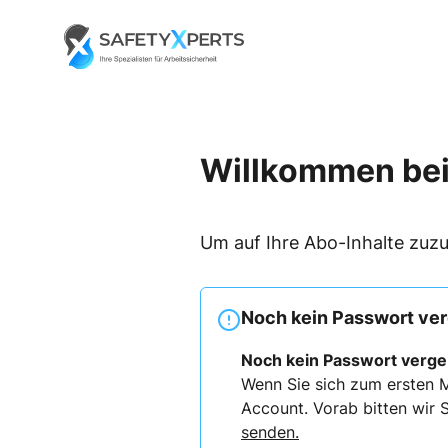
Skip
to
Go to landing page.
content
Willkommen bei
Um auf Ihre Abo-Inhalte zuzu
Noch kein Passwort ve
Noch kein Passwort verg
Wenn Sie sich zum ersten M
Account. Vorab bitten wir S
senden.