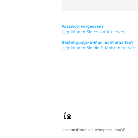
Passwort vergessen?
Hier
können Sie es zurücksetzen.
Bestätigungs-E-Mail nicht erhalten?
Hier
können Sie die E-Mail erneut vers
l
i
Über uns
Datenschutz
Impressum
AGB
n