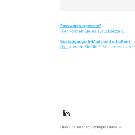
Passwort vergessen?
Hier
können Sie es zurücksetzen.
Bestätigungs-E-Mail nicht erhalten?
Hier
können Sie die E-Mail erneut vers
l
i
Über uns
Datenschutz
Impressum
AGB
n