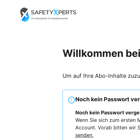
Skip
to
Go to landing page.
content
Willkommen bei
Um auf Ihre Abo-Inhalte zuzu
Noch kein Passwort ve
Noch kein Passwort verg
Wenn Sie sich zum ersten M
Account. Vorab bitten wir S
senden.