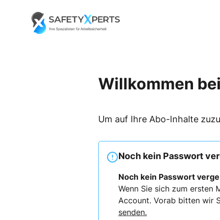
Skip
to
Go to landing page.
content
Willkommen bei
Um auf Ihre Abo-Inhalte zuzu
Noch kein Passwort ve
Noch kein Passwort verg
Wenn Sie sich zum ersten M
Account. Vorab bitten wir S
senden.