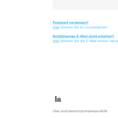
Passwort vergessen?
Hier
können Sie es zurücksetzen.
Bestätigungs-E-Mail nicht erhalten?
Hier
können Sie die E-Mail erneut vers
l
i
Über uns
Datenschutz
Impressum
AGB
n