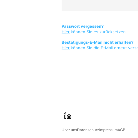
Passwort vergessen?
Hier
können Sie es zurücksetzen.
Bestätigungs-E-Mail nicht erhalten?
Hier
können Sie die E-Mail erneut vers
l
i
Über uns
Datenschutz
Impressum
AGB
n