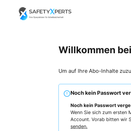
Skip
to
Go to landing page.
content
Willkommen bei
Um auf Ihre Abo-Inhalte zuzu
Noch kein Passwort ve
Noch kein Passwort verg
Wenn Sie sich zum ersten M
Account. Vorab bitten wir S
senden.