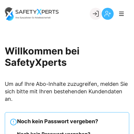
Skip
to
Go to landing page.
content
Willkommen
Registrierung
bei
per
SafetyXperts
Kundennumme
Willkommen bei
SafetyXperts
Um auf Ihre Abo-Inhalte zuzugreifen, melden Sie
sich bitte mit Ihren bestehenden Kundendaten
an.
Noch kein Passwort vergeben?