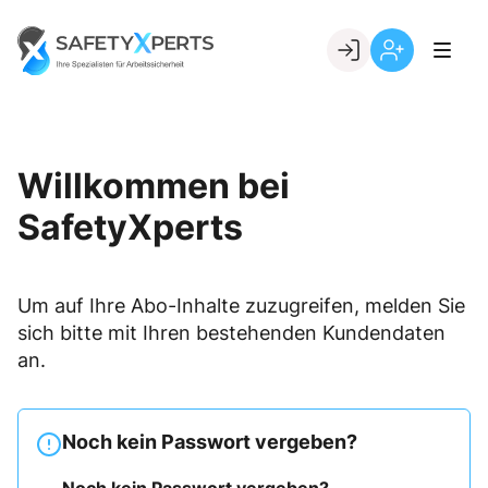
Skip
to
Go to landing page.
content
Willkommen
Registrierung
bei
per
SafetyXperts
Kundennumme
Willkommen bei
SafetyXperts
Um auf Ihre Abo-Inhalte zuzugreifen, melden Sie
sich bitte mit Ihren bestehenden Kundendaten
an.
Noch kein Passwort vergeben?