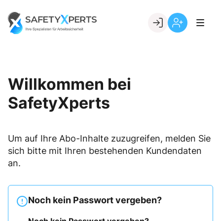
Skip
to
Go to landing page.
content
Willkommen
Registrierung
bei
per
SafetyXperts
Kundennumme
Willkommen bei
SafetyXperts
Um auf Ihre Abo-Inhalte zuzugreifen, melden Sie
sich bitte mit Ihren bestehenden Kundendaten
an.
Noch kein Passwort vergeben?