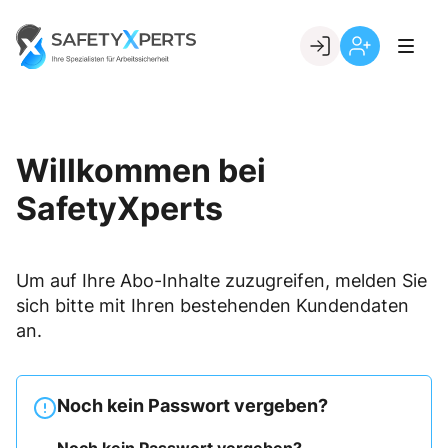
Skip
to
Go to landing page.
content
Willkommen
Registrierung
bei
per
SafetyXperts
Kundennumme
Willkommen bei
SafetyXperts
Um auf Ihre Abo-Inhalte zuzugreifen, melden Sie
sich bitte mit Ihren bestehenden Kundendaten
an.
Noch kein Passwort vergeben?