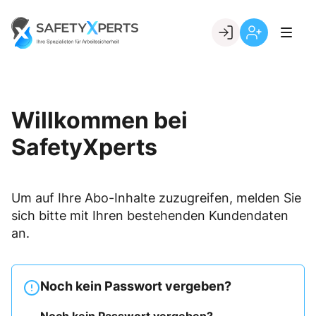
Skip
to
Go to landing page.
content
Willkommen
Registrierung
bei
per
SafetyXperts
Kundennumme
Willkommen bei
SafetyXperts
Um auf Ihre Abo-Inhalte zuzugreifen, melden Sie
sich bitte mit Ihren bestehenden Kundendaten
an.
Noch kein Passwort vergeben?