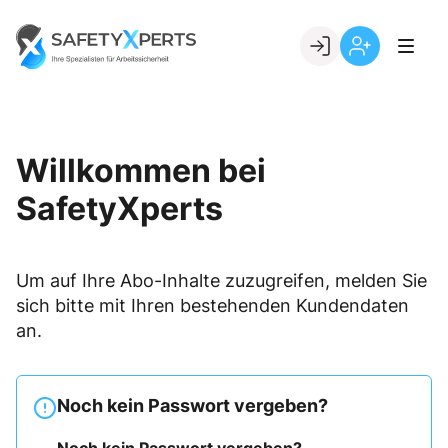
Skip
to
Go to landing page.
content
Willkommen
Registrierung
bei
per
SafetyXperts
Kundennumme
Willkommen bei
SafetyXperts
Um auf Ihre Abo-Inhalte zuzugreifen, melden Sie
sich bitte mit Ihren bestehenden Kundendaten
an.
Noch kein Passwort vergeben?